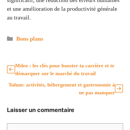
significatif, une réduction des erreurs humaines
et une amélioration de la productivité générale
au travail.
Catégories
Bons plans
Mdeo : les clés pour booster ta carrière et te
démarquer sur le marché du travail
Tulum: activités, hébergement et gastronomie à
ne pas manquer
Laisser un commentaire
Commentaire