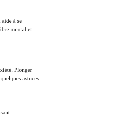
 aide à se
ibre mental et
nxiété. Plonger
i quelques astuces
.
sant.